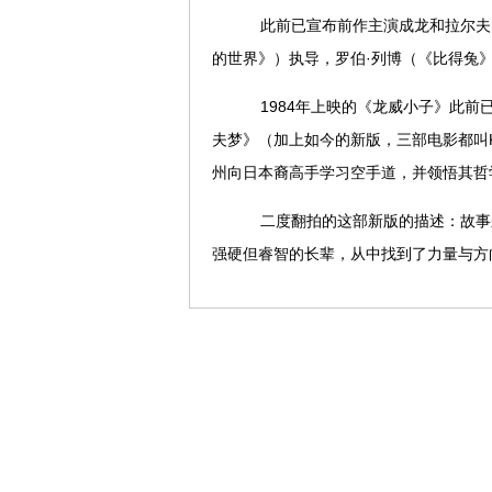
此前已宣布前作主演成龙和拉尔夫·
的世界》）执导，罗伯·列博（《比得兔》
1984年上映的《龙威小子》此前已
夫梦》（加上如今的新版，三部电影都叫Kar
州向日本裔高手学习空手道，并领悟其哲学
二度翻拍的这部新版的描述：故事
强硬但睿智的长辈，从中找到了力量与方