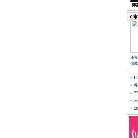
家
地方
稳健
P
香
7
乐
2
榜