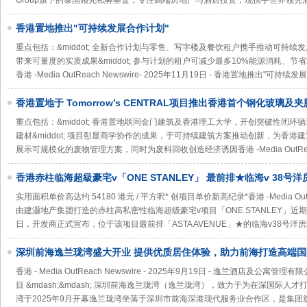
Group旗下的泰国领先私募基金，专注高端房地产与酒店投资，现携手世界领先
香港置地推出"可持续发展合作计划"
重点包括：&middot; 全新合作计划与零售、写字楼及餐饮租户携手推动可持
带来可量度的实质成果&middot; 参与计划的租户可减少最多10%能源消耗、节
香港 -Media OutReach Newswire- 2025年11月19日 - 香港置地推出"可持续
香港置地于 Tomorrow’s CENTRAL项目推出香港首个钢化玻璃
重点包括：&middot; 香港置地联同金门建筑及香港理工大学，开创突破性闭
建材&middot; 项目彰显商学协作的成果，于可持续建筑方案推动创新，为香港建造
展示可规模化的废物管理方案，同时为废料回收创造经济诱因香港 -Media OutRea
香港赤柱临海超級豪宅v「ONE STANLEY」 最前排★临海v 38号洋房
交
实用面积单价高达约 54180 港元 / 平方呎* 创项目单价新高纪录*香港 -Media OutReac
由建灏地产集团打造的赤柱高私密性临海超级豪宅v项目「ONE STANLEY」
日，开发商正式宣布，位于该项目最前排「ASTA AVENUE」★的临海v38号洋房
深圳前海逸兰珑湾盛大开业 提供优质居住体验，助力前海打造高端
香港 - Media OutReach Newswire - 2025年9月19日 - 逸兰酒店
目 &mdash;&mdash; 深圳前海逸兰珑湾（逸兰珑湾），致力于为在深国际
湾于2025年9月开幕逸兰珑湾坐落于深圳市前海深港现代服务业合作区，是集团