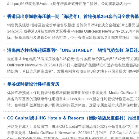
&ldquo;66成就无限&rdquo;周年庆典正式开启第二阶段。公司将联动内地十
香港日出康城临海压轴一期「海瑅湾 I」首轮价单254套当日全数售罄
销售势头强劲 招标及首轮价单销售双报捷 首轮价单254套成交金额逾18亿港元 连
34亿港元 成香港3月新盘銷售之冠香港 -Media OutReach Newswire- 20
际、招商局置地及港铁公司联合打造，位于香港日出康城第 XIII 期发展项目「海瑅湾 L
港岛南赤柱临海超级豪宅^「ONE STANLEY」 销情气势如虹 单日
最前排 &deg;临海^5号洋房以逾2.46亿元*售出 实用单价高达约52,542元/平方英
OutReach Newswire- 2026年1月26日 - 建灏地产集团精心打造赤柱私隐度极
情炽热，单日连录两宗成交*。发展商刚宣布项目第8座之地下花园分层大宅#@以2,
曼谷保时捷设计楼样板套房
体验终极预览：保时捷设计楼样板间德国斯图加特 / 泰国曼谷 -Media OutReach New
具备汽车基因的顶级奢华住宅项目&mdash;&mdash;曼谷保时捷设计楼宣布
计、独特性和创新性的客户提供定制的看房体验。这是专属生活方式品牌保时捷设计（
CG Capital携手IHG Hotels ＆ Resorts（洲际酒店及度假村
（InterContinental Residences Bangkok Asoke）——Su
推动曼谷成为世界级城市，巩固CG Capital在泰国品牌公寓行业领导地位"为
景泰国曼谷 - Media OutReach Newswire - 2025年11月24日 - CG Capital Advisory