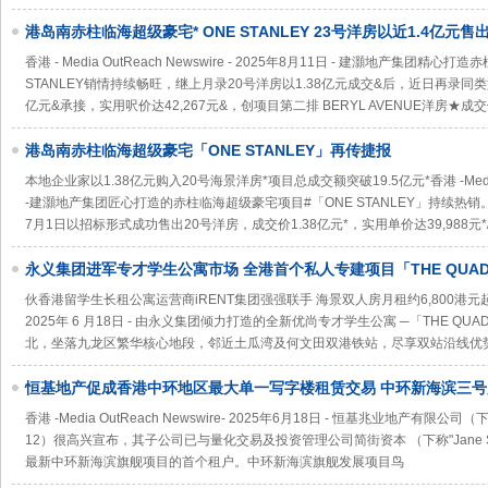
港岛南赤柱临海超级豪宅* ONE STANLEY 23号洋房以近1.4亿元
42,267元＆ 项目总成交金额突破20亿元＆
香港 - Media OutReach Newswire - 2025年8月11日 - 建灝地产集团
STANLEY销情持续畅旺，继上月录20号洋房以1.38亿元成交&后，近日再录同类
亿元&承接，实用呎价达42,267元&，创项目第二排 BERYL AVENUE洋房★
港岛南赤柱临海超级豪宅「ONE STANLEY」再传捷报
本地企业家以1.38亿元购入20号海景洋房*项目总成交额突破19.5亿元*香港 -Media Out
-建灝地产集团匠心打造的赤柱临海超级豪宅项目#「ONE STANLEY」持续热销
7月1日以招标形式成功售出20号洋房，成交价1.38亿元*，实用单价达39,988元
永义集团进军专才学生公寓市场 全港首个私人专建项目「THE QUA
伙香港留学生长租公寓运营商iRENT集团强强联手 海景双人房月租约6,800港元起香港 -Me
2025年 6 月18日 - 由永义集团倾力打造的全新优尚专才学生公寓 ─「THE 
北，坐落九龙区繁华核心地段，邻近土瓜湾及何文田双港铁站，尽享双站沿线优
恒基地产促成香港中环地区最大单一写字楼租赁交易 中环新海滨三
面积预租超70%
香港 -Media OutReach Newswire- 2025年6月18日 - 恒基兆业地产有
12）很高兴宣布，其子公司已与量化交易及投资管理公司简街资本 （下称"Jane S
最新中环新海滨旗舰项目的首个租户。中环新海滨旗舰发展项目鸟