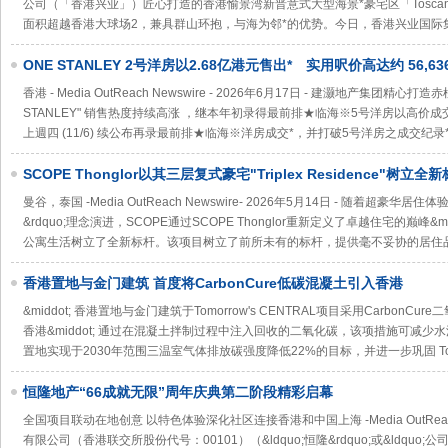
公司（「香港兴业」）匠心打造的香港愉景湾新晋意式大型海景*豪宅区「Tosca
面积超越香港大球场2，兼具群山环抱，与海为邻*的优势。今日，香港兴业国际
ONE STANLEY 2号洋房以2.68亿港元售出* 实用呎价高达约 56,
用呎价同创项目本年度新高*
香港 - Media OutReach Newswire - 2026年6月17日 - 建灏地产集团
STANLEY" 销售热度持续高涨 ，继本年初录得最前排★临海※5号洋房以高价
上週四 (11/6) 续公布再录最前排★临海※洋房成交*，并打破5号洋房之成交纪录
SCOPE Thonglor以其三层复式豪宅"Triplex Residence"树
的顶层公寓
曼谷，泰国 -Media OutReach Newswire- 2026年5月14日 - 随着超豪华
&rdquo;理念演进，SCOPE通过SCOPE Thonglor重新定义了卓越住宅的巅峰&
公寓生活树立了全新标杆。该项目树立了前所未有的标杆，提供毫不妥协的居住品
香港置地与金门建筑 首度将CarbonCure低碳混凝土引入香港
&middot; 香港置地与金门建筑于Tomorrow's CENTRAL项目采用Carbo
香港&middot; 通过在混凝土拌制过程中注入回收的二氧化碳，该项措施可减少水泥用
置地实现于2030年范围三温室气体排放碳强度降低22%的目标，并进一步巩固 Tomo
恒隆地产“66成就无限”周年庆典第二阶段精彩启幕
全国项目联动在地创意 以特色体验深化社区连接香港和中国上海 -Media OutReach N
有限公司（香港联交所股份代号：00101）（&ldquo;恒隆&rdquo;或&ldquo;