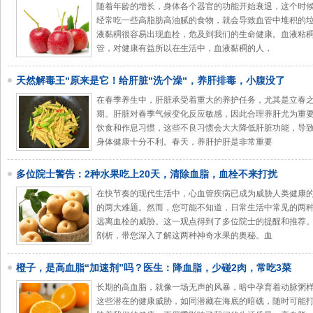
随着年龄的增长，身体各个器官的功能开始衰退，这个时
经常吃一些高脂肪高油腻的食物，就会导致血管中堆积的
液黏稠很容易出现血栓，危及到我们的生命健康。血液粘
管，对健康有益所以在生活中，血液黏稠的人，
天然解毒王“原来是它！给肝脏“洗个澡“，养肝排毒，小腹没了
在春季养生中，肝脏承受着重大的养护任务，尤其是立春
期。肝脏对春季气候变化反应敏感，因此合理养肝尤为重
饮食和作息习惯，这些不良习惯会大大降低肝脏功能，导
身体健康十分不利。春天，养肝护肝是非常重要
多位院士警告：2种水果吃上20天，清除血脂，血栓不来打扰
在快节奏的现代生活中，心血管疾病已成为威胁人类健康
的两大难题。然而，您可能不知道，日常生活中常见的两种
远离血栓的威胁。这一观点得到了多位院士的提醒和推荐
剖析，带您深入了解这两种神奇水果的奥秘。血
橙子，是高血脂“加速剂”吗？医生：降血脂，少碰2肉，常吃3菜
长期的高血脂，就像一场无声的风暴，暗中孕育着动脉粥
这些潜在的健康威胁，如同潜藏在海底的暗礁，随时可能